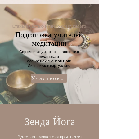
Станьте частью нашего следующего
Подготовка учителей
медитации
Сертификация по осознанности и
медитации
одобрено Альянсом Йоги
Лично и/или виртуально
Участвовать
Зенда Йога
Здесь вы можете открыть для