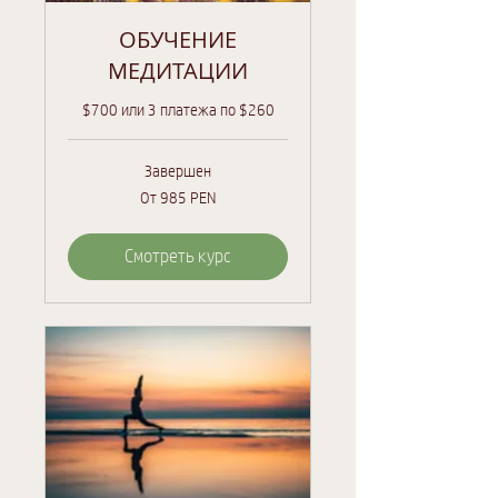
ОБУЧЕНИЕ
МЕДИТАЦИИ
$700 или 3 платежа по $260
Завершен
От
От 985 PEN
985
перуанских
солей
Смотреть курс