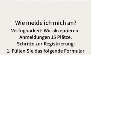
Wie melde ich mich an?
Verfügbarkeit:
Wir akzeptieren
Anmeldungen 15 Plätze.
Schritte zur Registrierung:
1. Füllen Sie das folgende
Formular
aus
https://forms.gle/Uhtiknq94KZVgGb
18
2. Nehmen Sie die Zahlung per
Banküberweisung vor:
Reservieren Sie Ihren Platz mit 500 $
o Gesamtzahlung: 2000 $
Die Kontonummer von BCP Dollars
lautet
19429273815109
.
Die Interbank-Kontonummer lautet