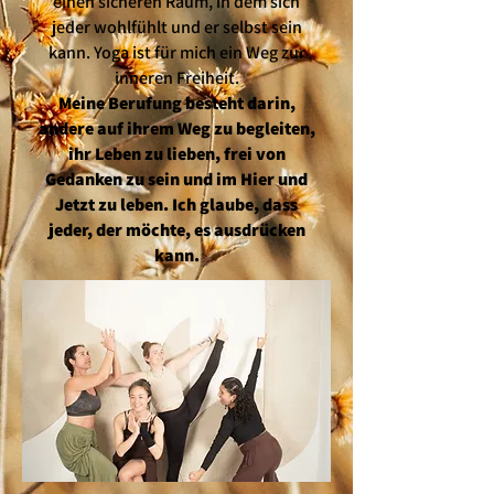
einen sicheren Raum, in dem sich
jeder wohlfühlt und er selbst sein
kann. Yoga ist für mich ein Weg zur
inneren Freiheit.
Meine Berufung besteht darin,
andere auf ihrem Weg zu begleiten,
ihr Leben zu lieben, frei von
Gedanken zu sein und im Hier und
Jetzt zu leben. Ich glaube, dass
jeder, der möchte, es ausdrücken
kann.