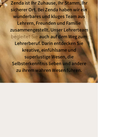
Zenda ist Ihr Zuhause, Ihr Stamm, Ihr
sicherer Ort. Bei Zenda haben wir ein
wunderbares und kluges Team aus
Lehrern, Freunden und Familie
zusammengestellt. Unser Lehrerteam
auch
auf dem Weg zum
begleitet Sie
Lehrerberuf. Darin entdecken Sie
kreative, einfühlsame und
superlustige Wesen, die
Selbsterkenntnis lieben und andere
zu ihrem wahren Wesen führen.